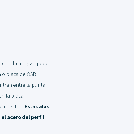
que le da un gran poder
ia o placa de OSB
entran entre la punta
n la placa,
e empasten.
Estas alas
el acero del perfil
.