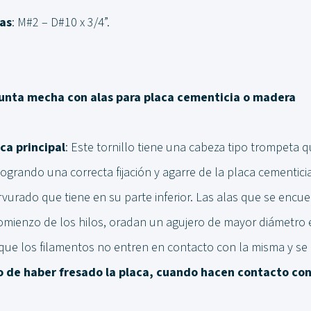
as
: M#2 – D#10 x 3/4”.
nta mecha con alas para placa cementicia o madera
ca principal
: Este tornillo tiene una cabeza tipo trompeta 
logrando una correcta fijación y agarre de la placa cementic
vurado que tiene en su parte inferior. Las alas que se encu
omienzo de los hilos, oradan un agujero de mayor diámetro e
que los filamentos no entren en contacto con la misma y s
 de haber fresado la placa, cuando hacen contacto con 