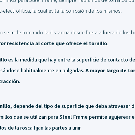
nillos para Steel Frame, siempre hablamos de tornillos p
electrolítica, la cual evita la corrosión de los mismos.
lo se mide tomando la distancia desde fuera a fuera de los hi
 resistencia al corte que ofrece el tornillo
.
llo
es la medida que hay entre la superficie de contacto de 
esándose habitualmente en pulgadas.
A mayor largo de tor
 tracción
.
nillo
, depende del tipo de superficie que deba atravesar di
rnillos que se utilizan para Steel Frame permite agujerear e
os de la rosca fijan las partes a unir.