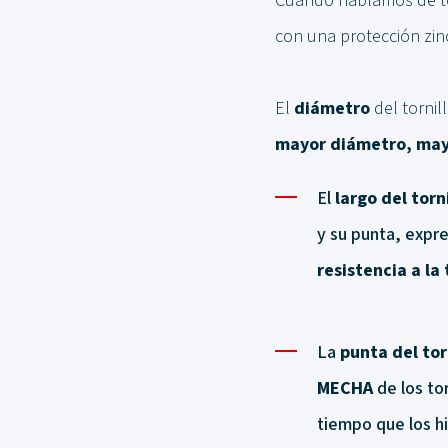
Cuando hablamos de tor
con una protección zinc-
El
diámetro
del tornil
mayor diámetro, mayor
El
largo del torni
y su punta, expr
resistencia a la
La
punta del tor
MECHA
de los to
tiempo que los hil