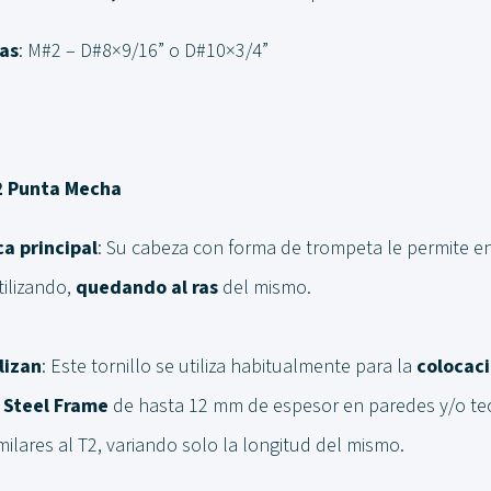
as
: M#2 – D#8×9/16” o D#10×3/4”
 Punta Mecha
ca principal
: Su cabeza con forma de trompeta le permite en
tilizando,
quedando al ras
del mismo.
lizan
: Este tornillo se utiliza habitualmente para la
colocaci
e Steel Frame
de hasta 12 mm de espesor en paredes y/o tec
milares al T2, variando solo la longitud del mismo.