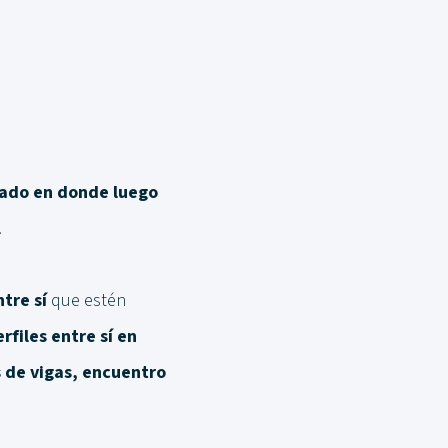
izado en donde luego
.
ntre sí
que estén
erfiles entre sí en
s de vigas, encuentro