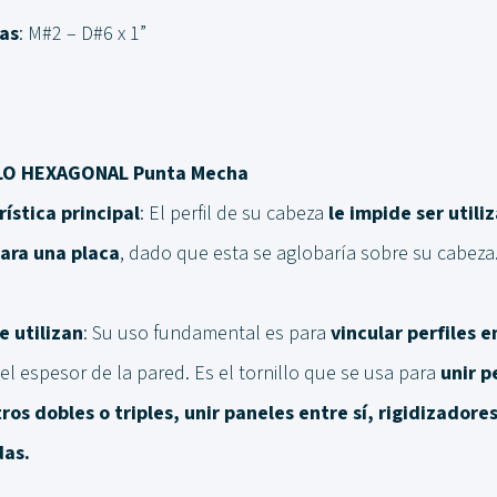
as
: M#2 – D#6 x 1”
LO HEXAGONAL Punta Mecha
ística principal
: El perfil de su cabeza
le impide ser util
cara una placa
, dado que esta se aglobaría sobre su cabeza
e utilizan
: Su uso fundamental es para
vincular perfiles e
el espesor de la pared. Es el tornillo que se usa para
unir p
os dobles o triples, unir paneles entre sí, rigidizadore
das.