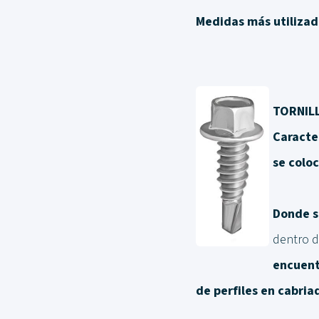
Medidas más utilizad
TORNIL
Caracter
se colo
Donde s
dentro d
encuentr
de perfiles en cabria