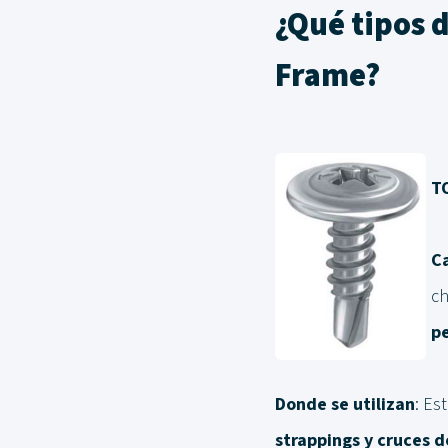
¿Qué tipos d
Frame?
T
Ca
ch
pe
Donde se utilizan
: Es
strappings y cruces d