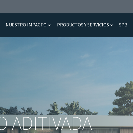
NUESTRO IMPACTO
PRODUCTOS Y SERVICIOS
SPB
otros
how submenu for Nuestro equipo
Show submenu for Nuestro impacto
Show subm
O ADITIVADA