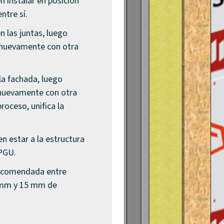
instalar en posición
entre sí.
 las juntas, luego
ir nuevamente con otra
la fachada, luego
r nuevamente con otra
roceso, unifica la
 estar a la estructura
 PGU.
ecomendada entre
00 mm y 15 mm de