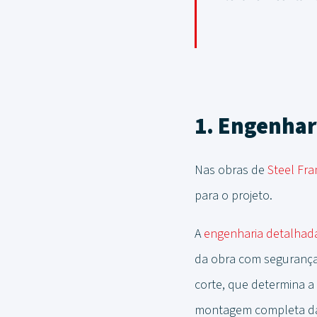
1. Engenhar
Nas obras de
Steel Fr
para o projeto.
A
engenharia detalhad
da obra com segurança, 
corte, que determina a
montagem completa da