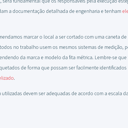
te, será fundamental que os responsáveis ​​pela execução est
tendam a documentação detalhada de engenharia e tenham
el
endamos marcar o local a ser cortado com uma caneta de p
e todos no trabalho usem os mesmos sistemas de medição, p
ndendo da marca e modelo da fita métrica. Lembre-se que t
iquetados de forma que possam ser facilmente identificado
elizado
.
 utilizadas devem ser adequadas de acordo com a escala da 