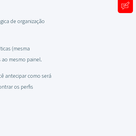
ógica de organização
sticas (mesma
s ao mesmo painel.
ocê antecipar como será
trar os perfis