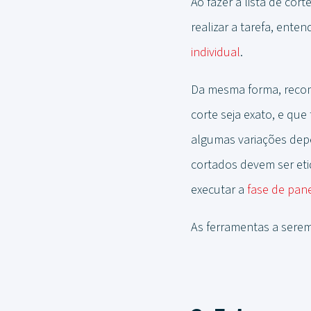
Ao fazer a lista de cor
realizar a tarefa, en
individual
.
Da mesma forma, recom
corte seja exato, e qu
algumas variações depe
cortados devem ser et
executar a
fase de pan
As ferramentas a serem