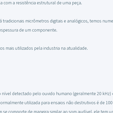
a com a resistência estrutural de uma peça.
á tradicionais micrômetros digitais e analógicos, temos num
 espessura de um componente.
s mais utilizados pela industria na atualidade.
 nível detectado pelo ouvido humano (geralmente 20 kHz)
 normalmente utilizada para ensaios não destrutivos é de 10
 se comporte de maneira similar ao som audível, ele tem u