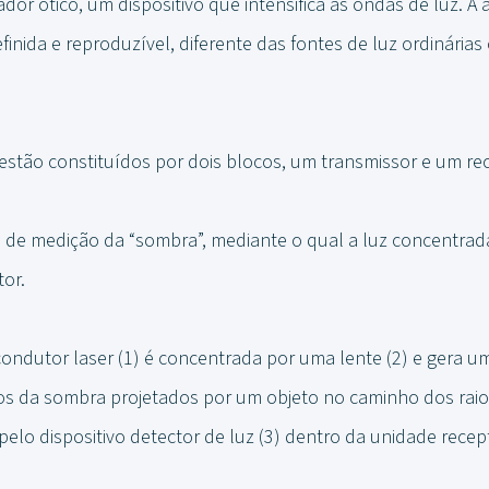
dor ótico, um dispositivo que intensifica as ondas de luz. A 
finida e reproduzível, diferente das fontes de luz ordinária
estão constituídos por dois blocos, um transmissor e um rec
pio de medição da “sombra”, mediante o qual a luz concentrad
or.
ondutor laser (1) é concentrada por uma lente (2) e gera um
nos da sombra projetados por um objeto no caminho dos rai
elo dispositivo detector de luz (3) dentro da unidade recep