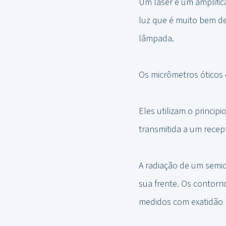
Um laser é um amplifica
luz que é muito bem de
lâmpada.
Os micrômetros óticos 
Eles utilizam o princi
transmitida a um recept
A radiação de um semic
sua frente. Os contor
medidos com exatidão p