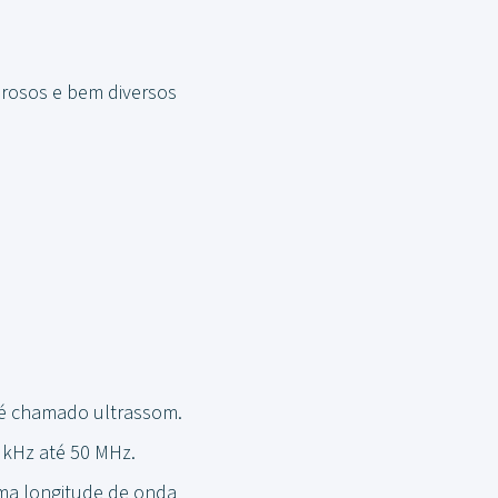
erosos e bem diversos
 é chamado ultrassom.
0 kHz até 50 MHz.
ma longitude de onda