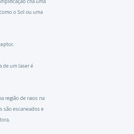
amplificação cria uma
s como o Sol ou uma
eptor.
a de um laser é
a região de raios na
os são escaneados e
tora.