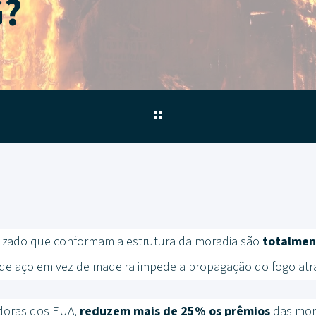
G?
nizado que conformam a estrutura da moradia são
totalmen
a de aço em vez de madeira impede a propagação do fogo atr
doras dos EUA,
reduzem mais de 25% os prêmios
das mor