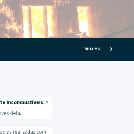
PRÓXIMO
te incombustíveis
. A
avés dela.
adias realizadas com