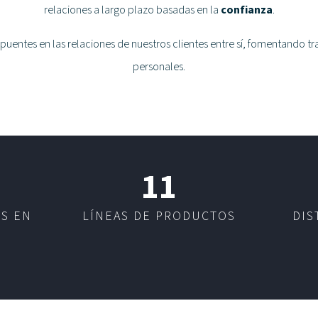
relaciones a largo plazo basadas en la
confianza
.
puentes en las relaciones de nuestros clientes entre sí, fomentando tr
personales.
11
ES EN
LÍNEAS DE PRODUCTOS
DIS