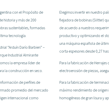
gentina con el Propósito de
Elegimos invertir en nuestro pa
de historia y más de 200
flejadora de bobinas (Slitter) 
obras sustentables, formadas
de acuerdo a nuestros requerim
ltima tecnología.
productivo y optimizando el sto
una máquina española de última
rial “Arduín Darío Barbieri” –
corta espesores desde 0,27 hast
que Industrial Almirante
somos la empresa líder de
Para la fabricación de Herraj
ra la construcción en seco.
electroerosión de piezas, aseg
nformación de perfiles de
Para la fabricación de terminac
formado promedio del mercado
máximo rendimiento de origen it
rigen internacional como
homogéneas de gran lisura y apt