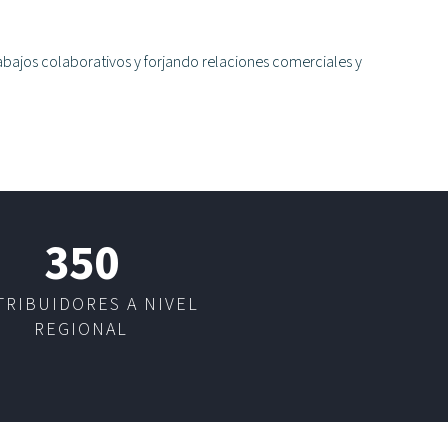
abajos colaborativos y forjando relaciones comerciales y
350
TRIBUIDORES A NIVEL
REGIONAL