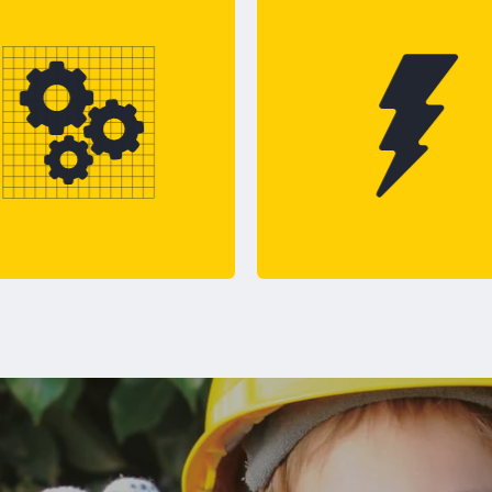
NO REALICES TRABAJOS D
REMOVER PROTECCIONES
MANTENIMIENTO MIENTRA
ÁQUINAS O
EQUIPOS ESTAN FUNCION
AMIENTAS.
Y/O CON TENSIÓN ELÉCTRI