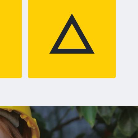
E
S LOS
ANDO
CA.