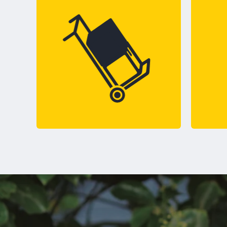
NO 
DE M
HERR