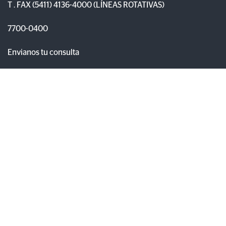
T . FAX (5411) 4136-4000 (LÍNEAS ROTATIVAS)
7700-0400
Envianos tu consulta
¿DÓNDE ESTAMOS?
A.D. Barbieri (ex Luis M. Drago) 1382
PARQUE INDUSTRIAL ALMIRANTE BROWN (1852)
ALTE. BROWN - BUENOS AIRES - ARGENTINA